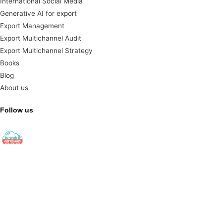
International Social Media
Generative AI for export
Export Management
Export Multichannel Audit
Export Multichannel Strategy
Books
Blog
About us
Follow us
towebornottoweb
Digital Export ▫️ Cross-Border E-Commerce ▫️ Global Web
Strategy
#export#出口#ecommerce#电子商务#socialmedia#社交
媒体#digitalmarketing#数字营销 Find out here👇🏻