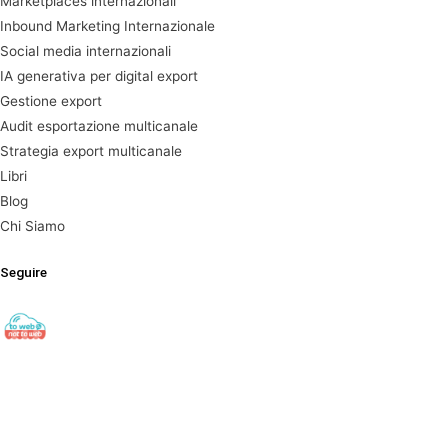
Marketplaces internazionali
Inbound Marketing Internazionale
Social media internazionali
IA generativa per digital export
Gestione export
Audit esportazione multicanale
Strategia export multicanale
Libri
Blog
Chi Siamo
Seguire
towebornottoweb
Digital Export ▫️ Cross-Border E-Commerce ▫️ Global Web
Strategy
#export#出口#ecommerce#电子商务#socialmedia#社交
媒体#digitalmarketing#数字营销 Find out here👇🏻