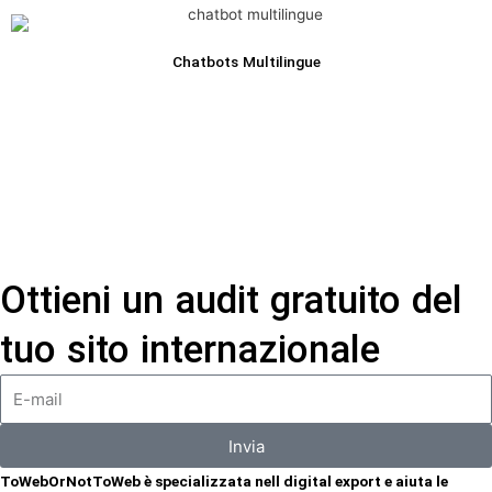
Chatbots Multilingue
Ottieni un audit gratuito del
tuo sito internazionale
Invia
ToWebOrNotToWeb è specializzata nell digital export e aiuta le