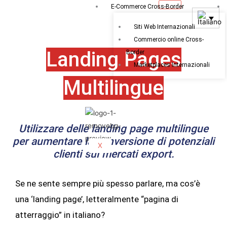
Vai
E-Commerce Cross-Border
al
Siti Web Internazionali
contenuto
Commercio online Cross-
Landing Pages
Border
Marketplaces Internazionali
Multilingue
Utilizzare delle landing page multilingue
per aumentare la conversione di potenziali
X
clienti sui mercati export.
Se ne sente sempre più spesso parlare, ma cos’è
una ‘landing page’, letteralmente “pagina di
atterraggio” in italiano?