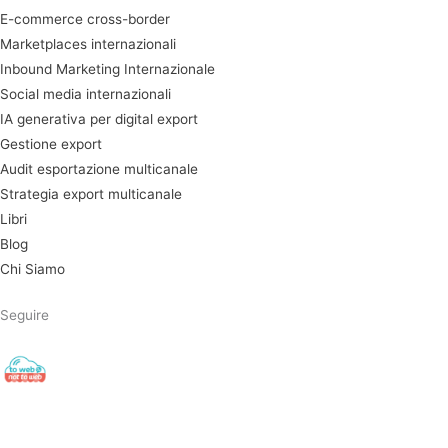
E-commerce cross-border
Marketplaces internazionali
Inbound Marketing Internazionale
Social media internazionali
IA generativa per digital export
Gestione export
Audit esportazione multicanale
Strategia export multicanale
Libri
Blog
Chi Siamo
Seguire
towebornottoweb
Digital Export ▫️ Cross-Border E-Commerce ▫️ Global Web
Strategy
#export#出口#ecommerce#电子商务#socialmedia#社交
媒体#digitalmarketing#数字营销 Find out here👇🏻