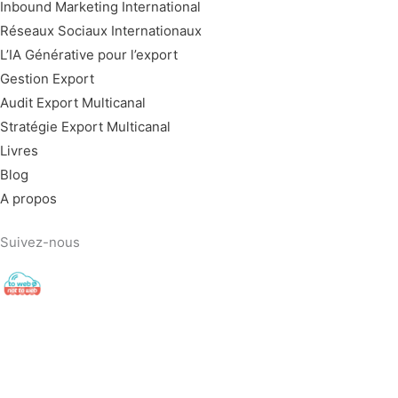
Inbound Marketing International
Réseaux Sociaux Internationaux
L’IA Générative pour l’export
Gestion Export
Audit Export Multicanal
Stratégie Export Multicanal
Livres
Blog
A propos
Suivez-nous
towebornottoweb
Digital Export ▫️ Cross-Border E-Commerce ▫️ Global Web Strate