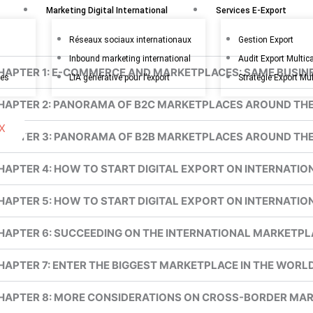
Marketing Digital International
Services E-Export
Réseaux sociaux internationaux
Gestion Export
Inbound marketing international
Audit Export Multic
HAPTER 1: E-COMMERCE AND MARKETPLACES: SAME BUSINE
les
L’IA générative pour l’export
Stratégie Export Mu
HAPTER 2: PANORAMA OF B2C MARKETPLACES AROUND TH
X
HAPTER 3: PANORAMA OF B2B MARKETPLACES AROUND TH
HAPTER 4: HOW TO START DIGITAL EXPORT ON INTERNATI
HAPTER 5: HOW TO START DIGITAL EXPORT ON INTERNATI
HAPTER 6: SUCCEEDING ON THE INTERNATIONAL MARKETPLA
HAPTER 7: ENTER THE BIGGEST MARKETPLACE IN THE WORLD
HAPTER 8: MORE CONSIDERATIONS ON CROSS-BORDER MAR