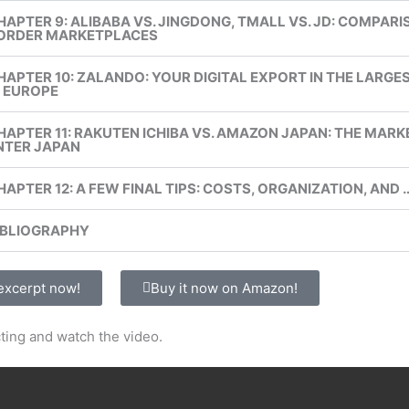
HAPTER 9: ALIBABA VS. JINGDONG, TMALL VS. JD: COMPARI
ORDER MARKETPLACES
HAPTER 10: ZALANDO: YOUR DIGITAL EXPORT IN THE LARG
N EUROPE
HAPTER 11: RAKUTEN ICHIBA VS. AMAZON JAPAN: THE MAR
NTER JAPAN
HAPTER 12: A FEW FINAL TIPS: COSTS, ORGANIZATION, AND …
IBLIOGRAPHY
excerpt now!
Buy it now on Amazon!
ting and watch the video.