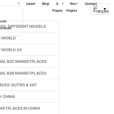
Livres
Blog
À
Nos
Contact
Propos
Projets
anale
SS, DIFFERENT MODELS
lticanale
E WORLD
E WORLD 34
ONAL B2C MARKETPLACES
ONAL B2B MARKETPLACES
CES: DUTIES & VAT
: CHINA
KETPLACES IN CHINA