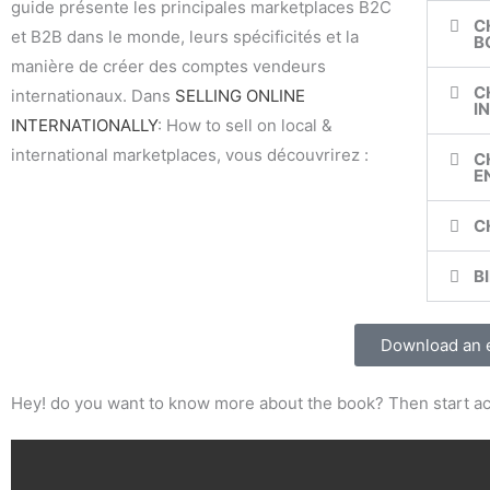
guide présente les principales marketplaces B2C
C
et B2B dans le monde, leurs spécificités et la
B
manière de créer des comptes vendeurs
C
internationaux. Dans
SELLING ONLINE
I
INTERNATIONALLY
: How to sell on local &
international marketplaces, vous découvrirez :
C
E
C
B
Download an 
Hey! do you want to know more about the book?
Then start ac