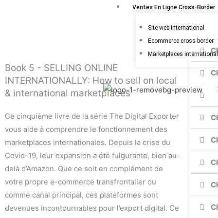
Aller
Ventes En Ligne Cross-Border
au
Site web international
contenu
Ecommerce cross-border
C
Marketplaces internationa
Book 5 - SELLING ONLINE
C
INTERNATIONALLY: How to sell on local
& international marketplaces
C
Ce cinquième livre de la série The Digital Exporter
C
vous aide à comprendre le fonctionnement des
C
marketplaces internationales. Depuis la crise du
Covid-19, leur expansion a été fulgurante, bien au-
C
delà d’Amazon. Que ce soit en complément de
votre propre e-commerce transfrontalier ou
C
comme canal principal, ces plateformes sont
C
devenues incontournables pour l’export digital. Ce