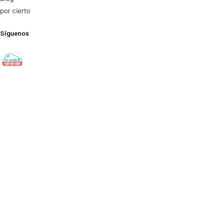
por cierto
Síguenos
towebornottoweb
Digital Export ▫️ Cross-Border E-Commerce ▫️ Global Web
Strategy
#export#出口#ecommerce#电子商务#socialmedia#社交
媒体#digitalmarketing#数字营销 Find out here👇🏻