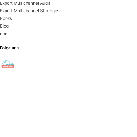
Export Multichannel Audit
Export Multichannel Stratégie
Books
Blog
über
Folge uns
towebornottoweb
Digital Export ▫️ Cross-Border E-Commerce ▫️ Global Web
Strategy
#export#出口#ecommerce#电子商务#socialmedia#社交
媒体#digitalmarketing#数字营销 Find out here👇🏻