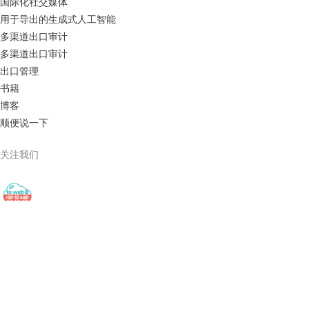
国际化社交媒体
用于导出的生成式人工智能
多渠道出口审计
多渠道出口审计
出口管理
书籍
博客
顺便说一下
关注我们
towebornottoweb
Digital Export ▫️ Cross-Border E-Commerce ▫️ Global Web
Strategy
#export#出口#ecommerce#电子商务#socialmedia#社交
媒体#digitalmarketing#数字营销 Find out here👇🏻