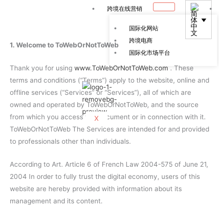
跳
跨境在线营销
至
国际化网站
内
跨境电商
容
1. Welcome to ToWebOrNotToWeb
国际化市场平台
Thank you for using
www.ToWebOrNotToWeb.com
. These
terms and conditions (“Terms”) apply to the website, online and
offline services (“Services” or “Services”), all of which are
owned and operated by ToWebOrNotToWeb, and the source
from which you access this document or in connection with it.
X
ToWebOrNotToWeb The Services are intended for and provided
to professionals other than individuals.
According to Art. Article 6 of French Law 2004-575 of June 21,
2004 In order to fully trust the digital economy, users of this
website are hereby provided with information about its
management and its content.