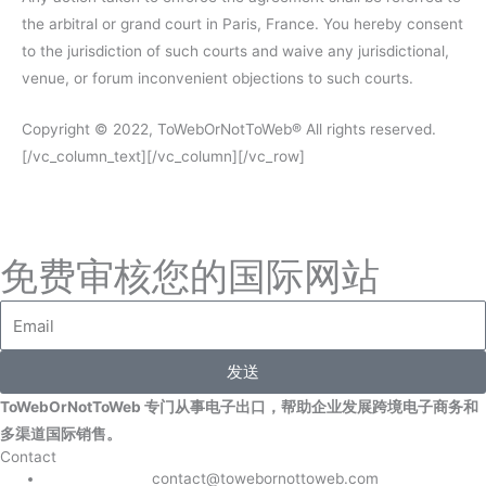
the arbitral or grand court in Paris, France. You hereby consent
to the jurisdiction of such courts and waive any jurisdictional,
venue, or forum inconvenient objections to such courts.
Copyright © 2022, ToWebOrNotToWeb® All rights reserved.
[/vc_column_text][/vc_column][/vc_row]
免费审核您的国际网站
发送
ToWebOrNotToWeb 专门从事电子出口，帮助企业发展跨境电子商务和
多渠道国际销售。
Contact
contact@towebornottoweb.com