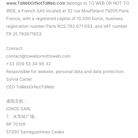
www.ToWebOrNotToWeb.com
belongs to TO WEB OR NOT TO
WEB, a French SAS located at 52 rue Mouffetard 75005 Paris
France, with a registered capital of 10,000 Euros, business
registration number Paris RCS 792 671 653, and VAT number
FR 25 792671653.
Contact:
contact@towebornottoweb.com
+33 (0)9 53 34 96 32
Responsible for website, personal data and data protection:
Sylvia Carter
CEO ToWebOrNotToWeb
虚拟主机：
IONOS SARL
7、火车站广场，
BP 70109
57200 Sarreguemines Cedex