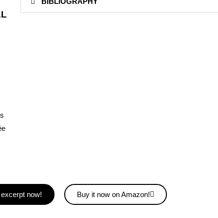
BIBLIOGRAPHY
AL
es
ée
excerpt now!
Buy it now on Amazon!