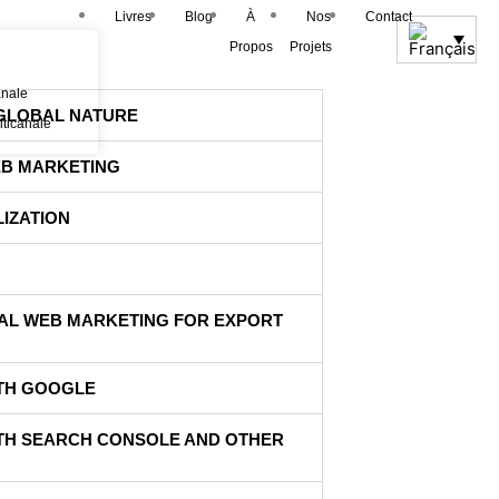
Livres
Blog
À
Nos
Contact
Propos
Projets
anale
S GLOBAL NATURE
lticanale
EB MARKETING
LIZATION
NAL WEB MARKETING FOR EXPORT
ITH GOOGLE
ITH SEARCH CONSOLE AND OTHER