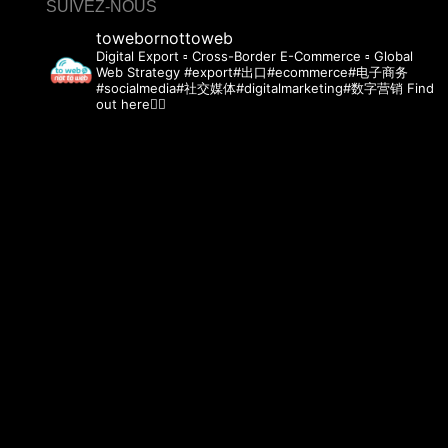
SUIVEZ-NOUS
towebornottoweb
Digital Export ▫️ Cross-Border E-Commerce ▫️ Global
Web Strategy
#export#出口#ecommerce#电子商务
#socialmedia#社交媒体#digitalmarketing#数字营销 Find
out here👇🏻