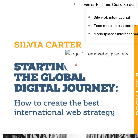
Aller
Ventes En Ligne Cross-Border
au
Site web international
contenu
Ecommerce cross-border
Marketplaces internationa
X